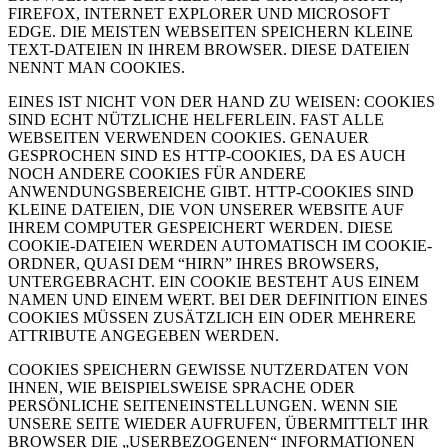
FIREFOX, INTERNET EXPLORER UND MICROSOFT
EDGE. DIE MEISTEN WEBSEITEN SPEICHERN KLEINE
TEXT-DATEIEN IN IHREM BROWSER. DIESE DATEIEN
NENNT MAN COOKIES.
EINES IST NICHT VON DER HAND ZU WEISEN: COOKIES
SIND ECHT NÜTZLICHE HELFERLEIN. FAST ALLE
WEBSEITEN VERWENDEN COOKIES. GENAUER
GESPROCHEN SIND ES HTTP-COOKIES, DA ES AUCH
NOCH ANDERE COOKIES FÜR ANDERE
ANWENDUNGSBEREICHE GIBT. HTTP-COOKIES SIND
KLEINE DATEIEN, DIE VON UNSERER WEBSITE AUF
IHREM COMPUTER GESPEICHERT WERDEN. DIESE
COOKIE-DATEIEN WERDEN AUTOMATISCH IM COOKIE-
ORDNER, QUASI DEM “HIRN” IHRES BROWSERS,
UNTERGEBRACHT. EIN COOKIE BESTEHT AUS EINEM
NAMEN UND EINEM WERT. BEI DER DEFINITION EINES
COOKIES MÜSSEN ZUSÄTZLICH EIN ODER MEHRERE
ATTRIBUTE ANGEGEBEN WERDEN.
COOKIES SPEICHERN GEWISSE NUTZERDATEN VON
IHNEN, WIE BEISPIELSWEISE SPRACHE ODER
PERSÖNLICHE SEITENEINSTELLUNGEN. WENN SIE
UNSERE SEITE WIEDER AUFRUFEN, ÜBERMITTELT IHR
BROWSER DIE „USERBEZOGENEN“ INFORMATIONEN