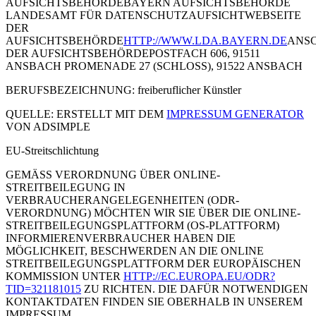
AUFSICHTSBEHÖRDEBAYERN AUFSICHTSBEHÖRDE
LANDESAMT FÜR DATENSCHUTZAUFSICHTWEBSEITE
DER
AUFSICHTSBEHÖRDE
HTTP://WWW.LDA.BAYERN.DE
ANSC
DER AUFSICHTSBEHÖRDEPOSTFACH 606, 91511
ANSBACH PROMENADE 27 (SCHLOSS), 91522 ANSBACH
BERUFSBEZEICHNUNG: freiberuflicher Künstler
QUELLE: ERSTELLT MIT DEM
IMPRESSUM GENERATOR
VON ADSIMPLE
EU-Streitschlichtung
GEMÄSS VERORDNUNG ÜBER ONLINE-
STREITBEILEGUNG IN
VERBRAUCHERANGELEGENHEITEN (ODR-
VERORDNUNG) MÖCHTEN WIR SIE ÜBER DIE ONLINE-
STREITBEILEGUNGSPLATTFORM (OS-PLATTFORM)
INFORMIERENVERBRAUCHER HABEN DIE
MÖGLICHKEIT, BESCHWERDEN AN DIE ONLINE
STREITBEILEGUNGSPLATTFORM DER EUROPÄISCHEN
KOMMISSION UNTER
HTTP://EC.EUROPA.EU/ODR?
TID=321181015
ZU RICHTEN. DIE DAFÜR NOTWENDIGEN
KONTAKTDATEN FINDEN SIE OBERHALB IN UNSEREM
IMPRESSUM.