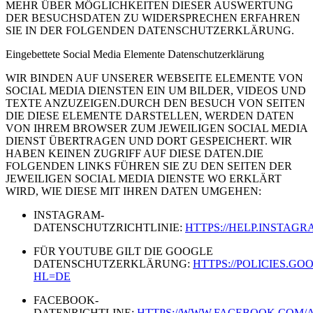
MEHR ÜBER MÖGLICHKEITEN DIESER AUSWERTUNG
DER BESUCHSDATEN ZU WIDERSPRECHEN ERFAHREN
SIE IN DER FOLGENDEN DATENSCHUTZERKLÄRUNG.
Eingebettete Social Media Elemente Datenschutzerklärung
WIR BINDEN AUF UNSERER WEBSEITE ELEMENTE VON
SOCIAL MEDIA DIENSTEN EIN UM BILDER, VIDEOS UND
TEXTE ANZUZEIGEN.DURCH DEN BESUCH VON SEITEN
DIE DIESE ELEMENTE DARSTELLEN, WERDEN DATEN
VON IHREM BROWSER ZUM JEWEILIGEN SOCIAL MEDIA
DIENST ÜBERTRAGEN UND DORT GESPEICHERT. WIR
HABEN KEINEN ZUGRIFF AUF DIESE DATEN.DIE
FOLGENDEN LINKS FÜHREN SIE ZU DEN SEITEN DER
JEWEILIGEN SOCIAL MEDIA DIENSTE WO ERKLÄRT
WIRD, WIE DIESE MIT IHREN DATEN UMGEHEN:
INSTAGRAM-
DATENSCHUTZRICHTLINIE:
HTTPS://HELP.INSTAGRA
FÜR YOUTUBE GILT DIE GOOGLE
DATENSCHUTZERKLÄRUNG:
HTTPS://POLICIES.G
HL=DE
FACEBOOK-
DATENRICHTLINE:
HTTPS://WWW.FACEBOOK.COM/