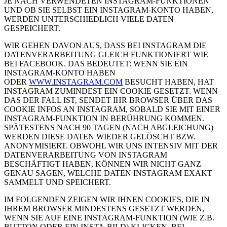
JE NACH VERWENDETEN INSTAGRAM-FUNKTIONEN
UND OB SIE SELBST EIN INSTAGRAM-KONTO HABEN,
WERDEN UNTERSCHIEDLICH VIELE DATEN
GESPEICHERT.
WIR GEHEN DAVON AUS, DASS BEI INSTAGRAM DIE
DATENVERARBEITUNG GLEICH FUNKTIONIERT WIE
BEI FACEBOOK. DAS BEDEUTET: WENN SIE EIN
INSTAGRAM-KONTO HABEN
ODER
WWW.INSTAGRAM.COM
BESUCHT HABEN, HAT
INSTAGRAM ZUMINDEST EIN COOKIE GESETZT. WENN
DAS DER FALL IST, SENDET IHR BROWSER ÜBER DAS
COOKIE INFOS AN INSTAGRAM, SOBALD SIE MIT EINER
INSTAGRAM-FUNKTION IN BERÜHRUNG KOMMEN.
SPÄTESTENS NACH 90 TAGEN (NACH ABGLEICHUNG)
WERDEN DIESE DATEN WIEDER GELÖSCHT BZW.
ANONYMISIERT. OBWOHL WIR UNS INTENSIV MIT DER
DATENVERARBEITUNG VON INSTAGRAM
BESCHÄFTIGT HABEN, KÖNNEN WIR NICHT GANZ
GENAU SAGEN, WELCHE DATEN INSTAGRAM EXAKT
SAMMELT UND SPEICHERT.
IM FOLGENDEN ZEIGEN WIR IHNEN COOKIES, DIE IN
IHREM BROWSER MINDESTENS GESETZT WERDEN,
WENN SIE AUF EINE INSTAGRAM-FUNKTION (WIE Z.B.
BUTTON ODER EIN INSTA-BILD) KLICKEN. BEI