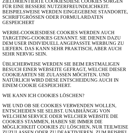
ZIELORIENTIERTE COOKIESDIESE COOKIES SORGEN
FÜR EINE BESSERE NUTZERFREUNDLICHKEIT.
BEISPIELSWEISE WERDEN EINGEGEBENE STANDORTE,
SCHRIFTGRÖSSEN ODER FORMULARDATEN
GESPEICHERT
WERBE-COOKIESDIESE COOKIES WERDEN AUCH
TARGETING-COOKIES GENANNT. SIE DIENEN DAZU
DEM USER INDIVIDUELL ANGEPASSTE WERBUNG ZU
LIEFERN. DAS KANN SEHR PRAKTISCH, ABER AUCH
SEHR NERVIG SEIN.
ÜBLICHERWEISE WERDEN SIE BEIM ERSTMALIGEN
BESUCH EINER WEBSEITE GEFRAGT, WELCHE DIESER
COOKIEARTEN SIE ZULASSEN MÖCHTEN. UND
NATÜRLICH WIRD DIESE ENTSCHEIDUNG AUCH IN
EINEM COOKIE GESPEICHERT.
WIE KANN ICH COOKIES LÖSCHEN?
WIE UND OB SIE COOKIES VERWENDEN WOLLEN,
ENTSCHEIDEN SIE SELBST. UNABHÄNGIG VON
WELCHEM SERVICE ODER WELCHER WEBSITE DIE
COOKIES STAMMEN, HABEN SIE IMMER DIE
MÖGLICHKEIT COOKIES ZU LÖSCHEN, NUR TEILWEISE
ZUZULASSEN ODER ZU DEAKTIVIEREN. ZUM BEISPIEL