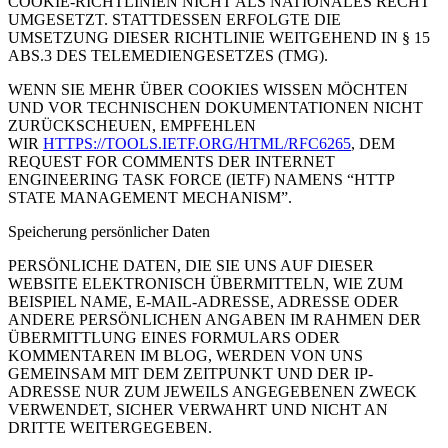
COOKIE-RICHTLINIEN NICHT ALS NATIONALES RECHT
UMGESETZT. STATTDESSEN ERFOLGTE DIE
UMSETZUNG DIESER RICHTLINIE WEITGEHEND IN § 15
ABS.3 DES TELEMEDIENGESETZES (TMG).
WENN SIE MEHR ÜBER COOKIES WISSEN MÖCHTEN
UND VOR TECHNISCHEN DOKUMENTATIONEN NICHT
ZURÜCKSCHEUEN, EMPFEHLEN
WIR
HTTPS://TOOLS.IETF.ORG/HTML/RFC6265
, DEM
REQUEST FOR COMMENTS DER INTERNET
ENGINEERING TASK FORCE (IETF) NAMENS “HTTP
STATE MANAGEMENT MECHANISM”.
Speicherung persönlicher Daten
PERSÖNLICHE DATEN, DIE SIE UNS AUF DIESER
WEBSITE ELEKTRONISCH ÜBERMITTELN, WIE ZUM
BEISPIEL NAME, E-MAIL-ADRESSE, ADRESSE ODER
ANDERE PERSÖNLICHEN ANGABEN IM RAHMEN DER
ÜBERMITTLUNG EINES FORMULARS ODER
KOMMENTAREN IM BLOG, WERDEN VON UNS
GEMEINSAM MIT DEM ZEITPUNKT UND DER IP-
ADRESSE NUR ZUM JEWEILS ANGEGEBENEN ZWECK
VERWENDET, SICHER VERWAHRT UND NICHT AN
DRITTE WEITERGEGEBEN.